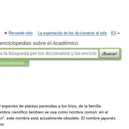
Recuerde sitio
La exportación de los diccionarios al sitio
ES
s enciclopedias sobre el Académico
¡Buscar!
interpretaciones
0
especies
de
plantas
parecidas
a
los
lirios
,
de
la
família
ombre
científico
tambien
se
usa
como
nombre
común
;
en
el
én
",
este
nombre
está
actualmente
obsoleto
.
El
nombre
japonés
os
.