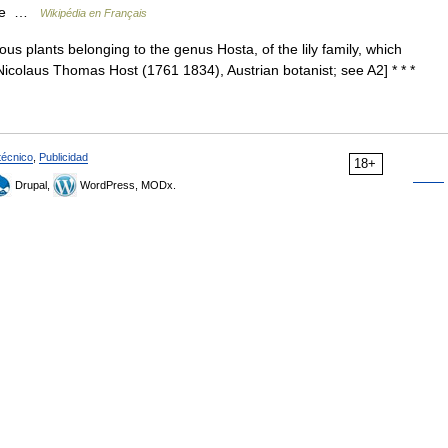
orie …
Wikipédia en Français
ous plants belonging to the genus Hosta, of the lily family, which
er Nicolaus Thomas Host (1761 1834), Austrian botanist; see A2] * * *
técnico
,
Publicidad
18+
Drupal,
WordPress, MODx.