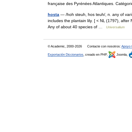
française des Pyrénées Atlantiques. Catég
hosta
— /hoh steuh, hos teuh/, n. any of vari
includes the plantain lily. [ < NL (1797), aft
Any of about 40 species of …
Universalium
© Academic, 2000-2026
Contacte con nosotros:
Apoyo 
Exportación Diccionarios
, creado en PHP,
Joomla,