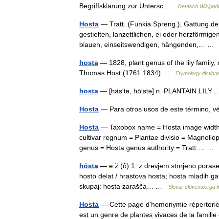
Begriffsklärung zur Untersc …
Deutsch Wikiped
Hosta
— Tratt. (Funkia Spreng.), Gattung de
gestielten, lanzettlichen, ei oder herzförmig
blauen, einseitswendigen, hängenden,… 
hosta
— 1828, plant genus of the lily family,
Thomas Host (1761 1834) …
Etymology diction
hosta
— [häs′tə, hō′stə] n. PLANTAIN LIL
Hosta
— Para otros usos de este término, v
Hosta
— Taxobox name = Hosta image width 
cultivar regnum = Plantae divisio = Magnolio
genus = Hosta genus authority = Tratt.… 
hósta
— e ž (ọ̑) 1. z drevjem strnjeno porasel
hosto delat / hrastova hosta; hosta mladih gabro
skupaj: hosta zarašča… …
Slovar slovenskega k
Hosta
— Cette page d’homonymie répertorie l
est un genre de plantes vivaces de la famil