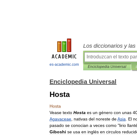
Los diccionarios y la
es-academic.com
Enciclopedia Universal
Enciclopedia Universal
Hosta
Hosta
Vease
texto
Hosta
es
un
género
con
unas
4
Agavaceae
,
nativas
del
noreste
de
Asia
.
El
n
pasado
se
conocian
a
veces
como
"
lirio
llant
Giboshi
se
usa
en
inglés
en
circulos
reducid