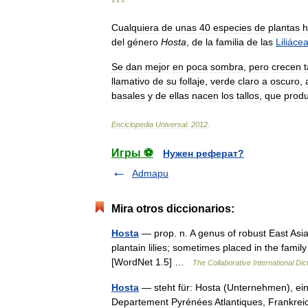
* * *
Cualquiera
de
unas
40
especies
de
plantas
h
del
género
Hosta
,
de
la
familia
de
las
Liliáce
Se
dan
mejor
en
poca
sombra
,
pero
crecen
llamativo
de
su
follaje
,
verde
claro
a
oscuro
,
basales
y
de
ellas
nacen
los
tallos
,
que
prod
Enciclopedia
Universal
.
2012
.
Игры ⚽
Нужен реферат?
Admapu
Mira otros diccionarios:
Hosta
— prop. n. A genus of robust East Asi
plantain lilies; sometimes placed in the fam
[WordNet 1.5] …
The Collaborative International Dic
Hosta
— steht für: Hosta (Unternehmen), ei
Departement Pyrénées Atlantiques, Frankreic