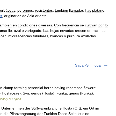
erbáceas
,
perennes
,
resistentes
,
también
llamadas
lilas
plátano
,
as
,
originarias
de
Asia
oriental
.
también
en
condiciones
diversas
.
Con
frecuencia
se
cultivan
por
lo
amarillo
,
azul
o
variegado
.
Las
hojas
nevadas
crecen
en
racimos
ucen
inflorescencias
tubulares
,
blancas
o
púrpura
azuladas
.
Sagar-Shimoga
an clump forming perennial herbs having racemose flowers:
ily {Hostaceae}. Syn: genus {Hosta}, Funka, genus {Funka}.
tionary of English
n Unternehmen der Süßwarenbranche Hosta (Ort), ein Ort im
h die Pflanzengattung der Funkien Diese Seite ist eine