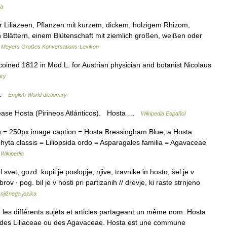
ia
r Liliazeen, Pflanzen mit kurzem, dickem, holzigem Rhizom,
en Blättern, einem Blütenschaft mit ziemlich großen, weißen oder
…
Meyers Großes Konversations-Lexikon
 coined 1812 in Mod.L. for Austrian physician and botanist Nicolaus
ary
Y …
English World dictionary
éase Hosta (Pirineos Atlánticos). Hosta …
Wikipedia Español
= 250px image caption = Hosta Bressingham Blue, a Hosta
phyta classis = Liliopsida ordo = Asparagales familia = Agavaceae
…
Wikipedia
 svet; gozd: kupil je poslopje, njive, travnike in hosto; šel je v
v ∙ pog. bil je v hosti pri partizanih // drevje, ki raste strnjeno
njižnega jezika
es différents sujets et articles partageant un même nom. Hosta
le des Liliaceae ou des Agavaceae. Hosta est une commune